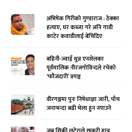
अभिषेक गिरीको गुण्डाराज : ठेक्का
हत्याए, घर कब्जा गरे अनि गाडी
काटेर कवाडीलाई बेचिदिए
बहिनी-ज्वाइँ थुन्न एनसेलका
पूर्वमालिक नीरजगोविन्दले रचेको
‘फौजदारी’ प्रपञ्च
वीरगञ्जमा पुनः निषेधाज्ञा जारी, पाँच
जनाभन्दा बढी भेला हुन नपाउने
जब सिक्री लुटेराले खुकुरी हान्न