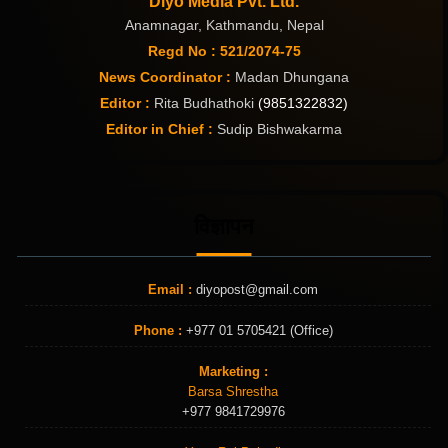
Diyo Media Pvt. Ltd.
Anamnagar, Kathmandu, Nepal
Regd No : 521/2074-75
News Coordinator :
Madan Dhungana
Editor :
Rita Budhathoki
(9851322832)
Editor in Chief :
Sudip Bishwakarma
विज्ञापन
Email :
diyopost@gmail.com
Phone :
+977 01 5705421 (Office)
Marketing :
Barsa Shrestha
+977 9841729976