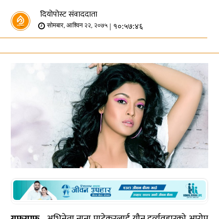
दियोपोस्ट संवाददाता
| १०:५७:४६
सोमबार, आश्विन २२, २०७५
गफगाफ –
अभिनेता नाना पाटेकरलाई यौन दुर्व्यवहारको आरोप