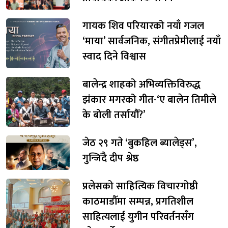
गायक शिव परियारको नयाँ गजल
‘माया’ सार्वजनिक, संगीतप्रेमीलाई नयाँ
स्वाद दिने विश्वास
बालेन्द्र शाहको अभिव्यक्तिविरुद्ध
झंकार मगरको गीत-‘ए बालेन तिमीले
के बोली तर्सायौँ?’
जेठ २९ गते ‘बुकहिल ब्यालेड्स’,
गुन्जिँदै दीप श्रेष्ठ
प्रलेसको साहित्यिक विचारगोष्ठी
काठमाडौँमा सम्पन्न, प्रगतिशील
साहित्यलाई युगीन परिवर्तनसँग