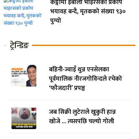
कङ्गोमा इबोला भाइरसको प्रकोप
भयावह बन्दै, मृतकको संख्या ९३०
पुग्यो
ट्रेन्डिङ
बहिनी-ज्वाइँ थुन्न एनसेलका
पूर्वमालिक नीरजगोविन्दले रचेको
‘फौजदारी’ प्रपञ्च
जब सिक्री लुटेराले खुकुरी हान्न
खोजे … त्यसपछि चल्यो गोली