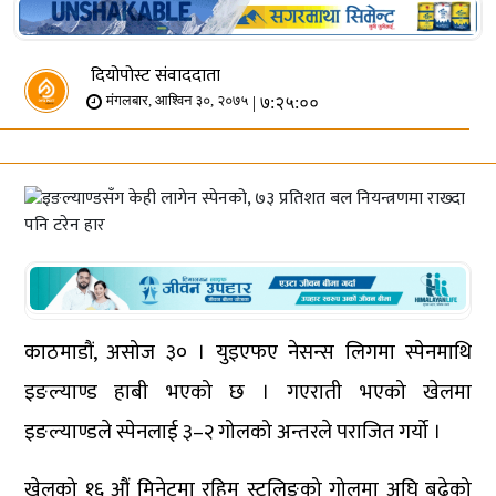
दियोपोस्ट संवाददाता
| ७:२५:००
मंगलबार, आश्विन ३०, २०७५
काठमाडौं, असोज ३० । युइएफए नेसन्स लिगमा स्पेनमाथि
इङल्याण्ड हाबी भएको छ । गएराती भएको खेलमा
इङल्याण्डले स्पेनलाई ३–२ गोलको अन्तरले पराजित गर्यो ।
खेलको १६ औं मिनेटमा रहिम स्ट्रलिङको गोलमा अघि बढेको