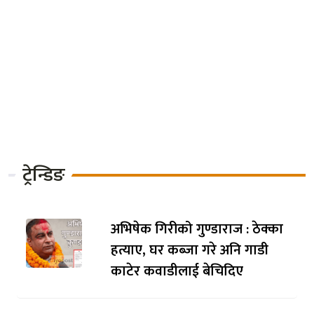
नेपाली कांग्रेसका ५७ सांसद
प्रतिनिधिसभा पुनःस्थापनाको पक्षमा,
पुरक निवेदनमा हस्ताक्षर
पर्वतारोहण संचालक संघ नेपालको
अध्यक्षमा पराजुली, महासचिवमा
भण्डारी
ट्रेन्डिङ
अभिषेक गिरीको गुण्डाराज : ठेक्का
हत्याए, घर कब्जा गरे अनि गाडी
काटेर कवाडीलाई बेचिदिए