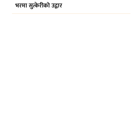
भरमा सुत्केरीको उद्वार
सिफारिस
इन्भेस्टमेन्ट बैंकका
सञ्चालकहरूलाई तत्काल पक्राउ
नगर्न सर्वोच्चको अल्पकालीन
अन्तरिम आदेश
ब्रोड पिक आरोहणका क्रममा
ज्यान गुमाएका पर्वतारोही
पुरबहादुर गुरुङको शव नेपाल