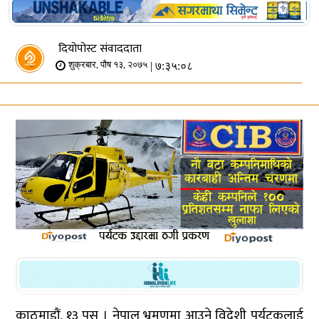
दियोपोस्ट संवाददाता
| ७:३५:०८
शुक्रबार, पौष १३, २०७५
काठमाडौं, १३ पुस । नेपाल भ्रमणमा आउने विदेशी पर्यटकलाई