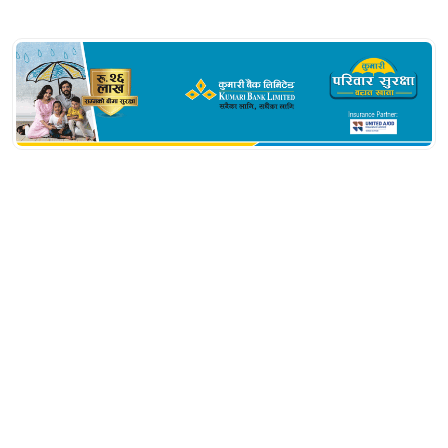
सम्बन्धित खबर
बुद्धले ल्यायो कम भिजिबिलिटीमा पनि
अवतरण गर्न सक्ने आधुनिक जहाज,
पहिलेको भन्दा बढी सुरक्षित रहने दाबी
सगरमाथा आरोही विजय घिमिरे
विश्वकर्माको लेक लागेर निधन