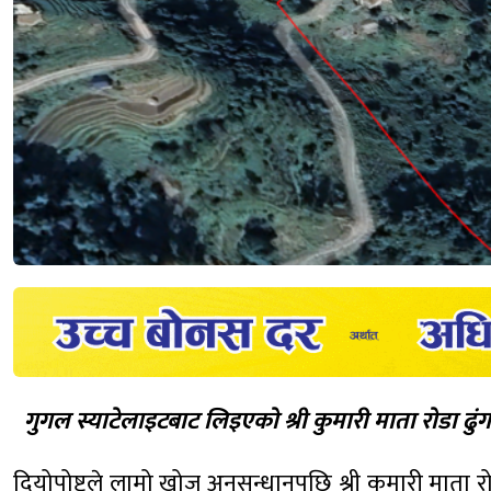
गुगल स्याटेलाइटबाट लिइएको श्री कुमारी माता रोडा ढुंगा उ
दियोपोष्टले लामो खोज अनुसन्धानपछि श्री कुमारी माता रो