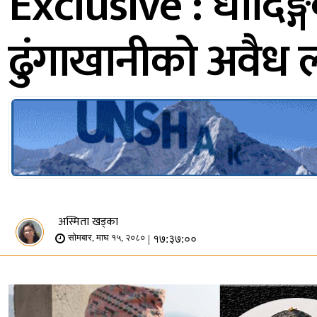
Exclusive : धादिङ्गक
ढुंगाखानीको अवैध 
अस्मिता खड्का
| १७:३७:००
सोमबार, माघ १५, २०८०