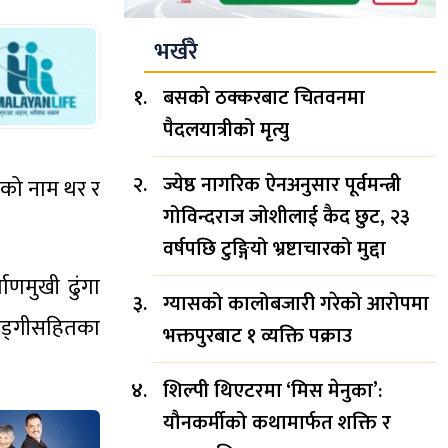
भर्खरै
बसको ठक्करबाट चितवनमा
पैदलयात्रीको मृत्यु
ज्येष्ठ नागरिक ऐनअनुसार पूर्वमन्त्री
नीको नाम थर र
गोविन्दराज जोशीलाई कैद छुट, २३
वर्षपछि टुङ्गियो भ्रष्टाचारको मुद्दा
ाणमुखी ढुंगा
ग्यासको कालोबजारी गरेको आरोपमा
 खड्गीसहितका
भक्तपुरबाट १ व्यक्ति पक्राउ
शिल्पी थिएटरमा ‘मिस मेनुका’:
यौनकर्मीको कथामार्फत शक्ति र