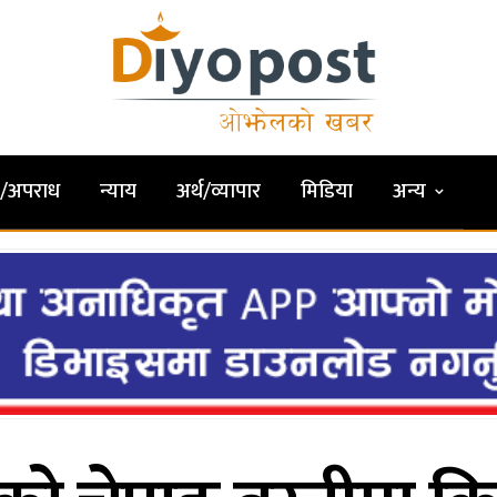
षा/अपराध
न्याय
अर्थ/व्यापार
मिडिया
अन्य