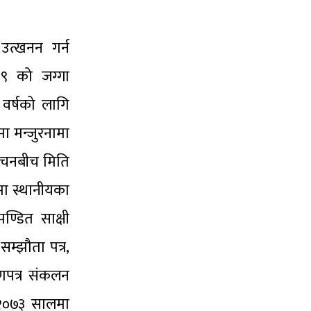
उत्खनन गर्न
९९ को जग्गा
 वर्षको लागि
ा मन्जुरनामा
ट्टचनबीच मिति
ा स्थानीयका
ण्डित साक्षी
म्झौता पत्र,
ाणपत्र संकलन
ई २०७३ सालमा