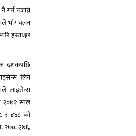
गर्न नजान्ने
्रजाले भोगचलन
ारि हस्ताक्षर
ै एक दशकपछि
इसेन्स लिने
गले लाइसेन्स
्दै २०७२ साल
४९८ र ४६८ को
न. २७०, २७६,