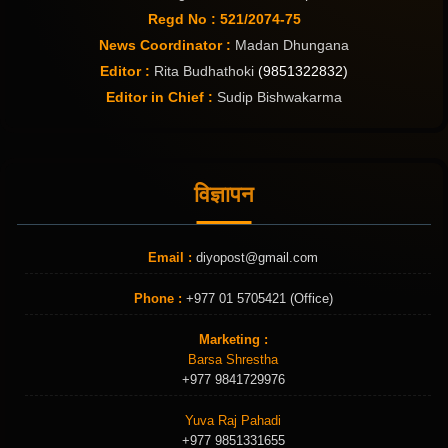
Regd No : 521/2074-75
News Coordinator :
Madan Dhungana
Editor :
Rita Budhathoki
(9851322832)
Editor in Chief :
Sudip Bishwakarma
विज्ञापन
Email :
diyopost@gmail.com
Phone :
+977 01 5705421 (Office)
Marketing :
Barsa Shrestha
+977 9841729976
Yuva Raj Pahadi
+977 9851331655