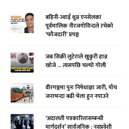
बहिनी-ज्वाइँ थुन्न एनसेलका
पूर्वमालिक नीरजगोविन्दले रचेको
‘फौजदारी’ प्रपञ्च
जब सिक्री लुटेराले खुकुरी हान्न
खोजे … त्यसपछि चल्यो गोली
वीरगञ्जमा पुनः निषेधाज्ञा जारी, पाँच
जनाभन्दा बढी भेला हुन नपाउने
‘अदालती पत्रकारितासम्बन्धी
मार्गदर्शन’ सार्वजनिक : नवप्रवेशी