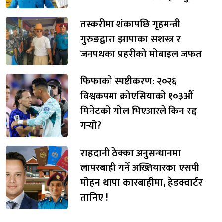
तस्करीमा शंकापछि गृहमन्त्री
गुरुङद्वारा झापाका सशस्त्र र
जनपथका प्रहरीको मोबाइल जफत
फिफाको स्पष्टीकरण: २०२६
विश्वकपमा क्रोएसियाको १०३औँ
मिनेटको गोल भिएआरले किन रद्द
गर्‍यो?
राहदानी ठेक्का अनुसन्धानमा
लापरबाही गर्ने अख्तियारका एसपी
मोहन थापा कारबाहीमा, हेडक्वार्टर
तानिए !