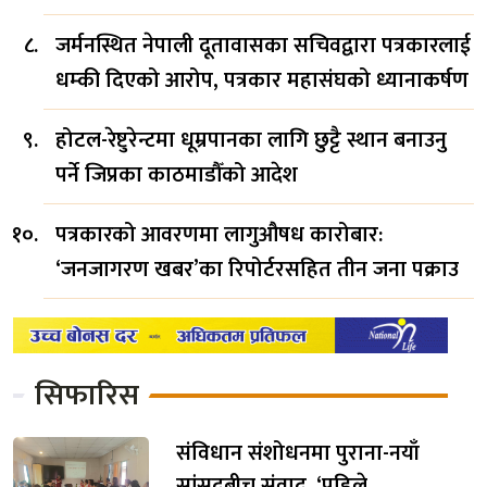
जर्मनस्थित नेपाली दूतावासका सचिवद्वारा पत्रकारलाई
धम्की दिएको आरोप, पत्रकार महासंघको ध्यानाकर्षण
होटल-रेष्टुरेन्टमा धूम्रपानका लागि छुट्टै स्थान बनाउनु
पर्ने जिप्रका काठमाडौँको आदेश
पत्रकारको आवरणमा लागुऔषध कारोबार:
‘जनजागरण खबर’का रिपोर्टरसहित तीन जना पक्राउ
सिफारिस
संविधान संशोधनमा पुराना-नयाँ
सांसदबीच संवाद, ‘पहिले