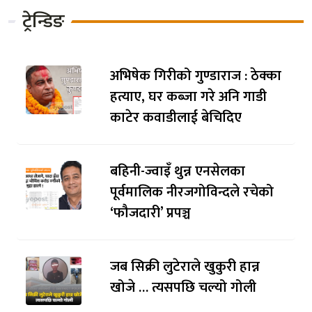
ट्रेन्डिङ
अभिषेक गिरीको गुण्डाराज : ठेक्का
हत्याए, घर कब्जा गरे अनि गाडी
काटेर कवाडीलाई बेचिदिए
बहिनी-ज्वाइँ थुन्न एनसेलका
पूर्वमालिक नीरजगोविन्दले रचेको
‘फौजदारी’ प्रपञ्च
जब सिक्री लुटेराले खुकुरी हान्न
खोजे … त्यसपछि चल्यो गोली