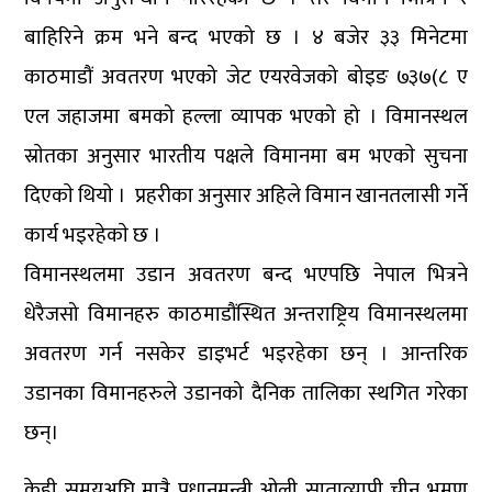
बाहिरिने क्रम भने बन्द भएको छ । ४ बजेर ३३ मिनेटमा
काठमाडौं अवतरण भएको जेट एयरवेजको बोइङ ७३७(८ ए
एल जहाजमा बमको हल्ला व्यापक भएको हो । विमानस्थल
स्राेतका अनुसार भारतीय पक्षले विमानमा बम भएकाे सुचना
दिएकाे थियाे । प्रहरीका अनुसार अहिले विमान खानतलासी गर्ने
कार्य भइरहेकाे छ ।
विमानस्थलमा उडान अवतरण बन्द भएपछि नेपाल भित्रने
धेरैजसो विमानहरु काठमाडौंस्थित अन्तराष्ट्रिय विमानस्थलमा
अवतरण गर्न नसकेर डाइभर्ट भइरहेका छन् । आन्तरिक
उडानका विमानहरुले उडानको दैनिक तालिका स्थगित गरेका
छन्।
केही समयअघि मात्रै प्रधानमन्त्री ओली साताव्यापी चीन भ्रमण