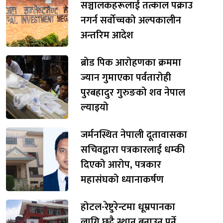
सञ्चालकहरूलाई तत्काल पक्राउ
नगर्न सर्वोच्चको अल्पकालीन
अन्तरिम आदेश
ब्रोड पिक आरोहणका क्रममा
ज्यान गुमाएका पर्वतारोही
पुरबहादुर गुरुङको शव नेपाल
ल्याइयो
जर्मनस्थित नेपाली दूतावासका
सचिवद्वारा पत्रकारलाई धम्की
दिएको आरोप, पत्रकार
महासंघको ध्यानाकर्षण
होटल-रेष्टुरेन्टमा धूम्रपानका
लागि छुट्टै स्थान बनाउनु पर्ने