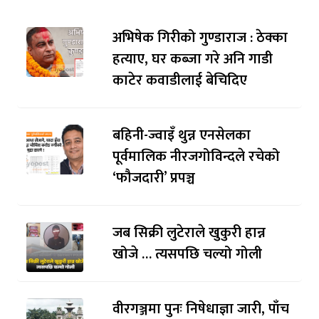
अभिषेक गिरीको गुण्डाराज : ठेक्का
हत्याए, घर कब्जा गरे अनि गाडी
काटेर कवाडीलाई बेचिदिए
बहिनी-ज्वाइँ थुन्न एनसेलका
पूर्वमालिक नीरजगोविन्दले रचेको
‘फौजदारी’ प्रपञ्च
जब सिक्री लुटेराले खुकुरी हान्न
खोजे … त्यसपछि चल्यो गोली
वीरगञ्जमा पुनः निषेधाज्ञा जारी, पाँच