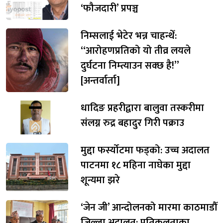
‘फौजदारी’ प्रपञ्च
निम्सलाई भेटेर भन्न चाहन्थेँ:
“आरोहणप्रतिको यो तीव्र लयले
दुर्घटना निम्त्याउन सक्छ है!”
[अन्तर्वार्ता]
धादिङ प्रहरीद्वारा बालुवा तस्करीमा
संलग्न रुद्र बहादुर गिरी पक्राउ
मुद्दा फर्स्योटमा फड्को: उच्च अदालत
पाटनमा १८ महिना नाघेका मुद्दा
शून्यमा झरे
‘जेन जी’ आन्दोलनको मारमा काठमाडौँ
जिल्ला अदालत: प्रतिकूलताका