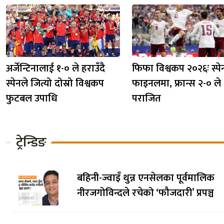
अर्जेन्टिनालाई १-० ले हराउँदै
फिफा विश्वकप २०२६ः स्पे
स्पेनले जित्यो दोस्रो विश्वकप
फाइनलमा, फ्रान्स २-० ले
फुटबल उपाधि
पराजित
ट्रेन्डिङ
बहिनी-ज्वाइँ थुन्न एनसेलका पूर्वमालिक
नीरजगोविन्दले रचेको ‘फौजदारी’ प्रपञ्च