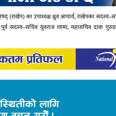
षद् (राखेप) का उपाध्यक्ष ध्रुव आचार्य, राखेपका सदस्य
ा पूर्व सदस्य–सचिव युवराज लामा, महासचिव दावा गु