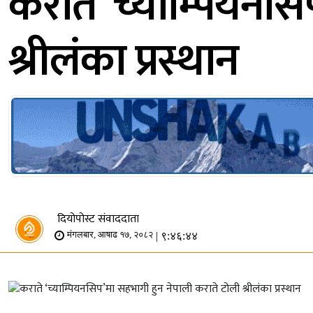
कराते ‘च्याम्पियनस
श्रीलंका प्रस्थान
दियोपोस्ट संवाददाता
| ९:४६:४४
मंगलबार, आषाढ १७, २०८२