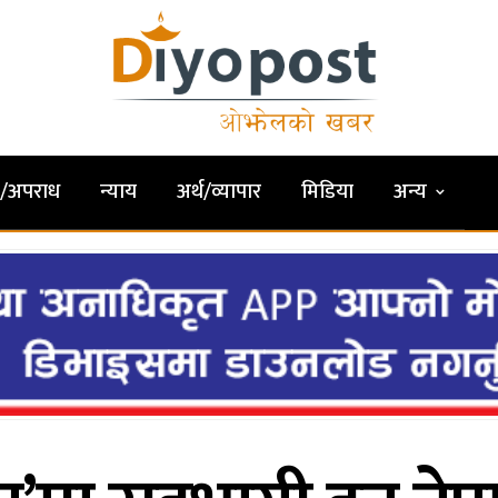
षा/अपराध
न्याय
अर्थ/व्यापार
मिडिया
अन्य