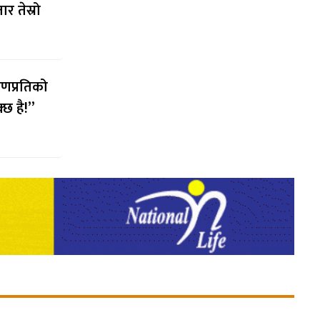
र तेस्रो
ोहणप्रतिको
्छ है!”