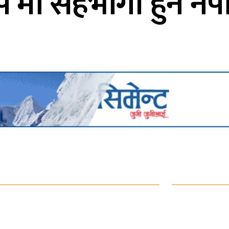
िप’मा सहभागी हुन ने