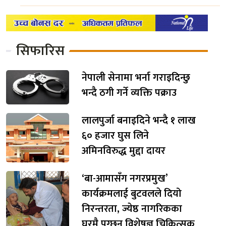
सिफारिस
नेपाली सेनामा भर्ना गराइदिन्छु
भन्दै ठगी गर्ने व्यक्ति पक्राउ
लालपुर्जा बनाइदिने भन्दै १ लाख
६० हजार घुस लिने
अमिनविरुद्ध मुद्दा दायर
‘बा-आमासँग नगरप्रमुख’
कार्यक्रमलाई बुटवलले दियो
निरन्तरता, ज्येष्ठ नागरिकका
घरमै पुग्छन् विशेषज्ञ चिकित्सक