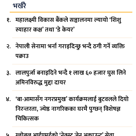
भर्खरै
महालक्ष्मी विकास बैंकले सञ्चालनमा ल्यायो ‘शिशु
स्याहार कक्ष’ तथा ‘डे केयर’
नेपाली सेनामा भर्ना गराइदिन्छु भन्दै ठगी गर्ने व्यक्ति
पक्राउ
लालपुर्जा बनाइदिने भन्दै १ लाख ६० हजार घुस लिने
अमिनविरुद्ध मुद्दा दायर
‘बा-आमासँग नगरप्रमुख’ कार्यक्रमलाई बुटवलले दियो
निरन्तरता, ज्येष्ठ नागरिकका घरमै पुग्छन् विशेषज्ञ
चिकित्सक
ग्लोबल आईएमईको ‘नेक्स्ट जेन अकाउन्ट’ सेवा