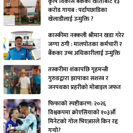
कृषि विकास बैंकको खाताबाट १३
करोड गायब : पर्दापछाडिका
खेलाडीलाई उन्मुक्ति ?
कास्कीमा नक्कली श्रीमान खडा गरेर
जग्गा ठगी : मालपोतका कर्मचारी र
बैंकका उच्च अधिकारीलाई उन्मुक्ति
तस्करीमा शंकापछि गृहमन्त्री
गुरुङद्वारा झापाका सशस्त्र र
जनपथका प्रहरीको मोबाइल जफत
फिफाको स्पष्टीकरण: २०२६
विश्वकपमा क्रोएसियाको १०३औँ
मिनेटको गोल भिएआरले किन रद्द
गर्‍यो?