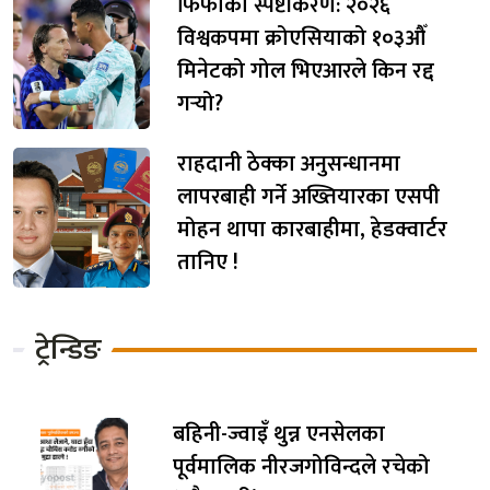
फिफाको स्पष्टीकरण: २०२६
विश्वकपमा क्रोएसियाको १०३औँ
मिनेटको गोल भिएआरले किन रद्द
गर्‍यो?
राहदानी ठेक्का अनुसन्धानमा
लापरबाही गर्ने अख्तियारका एसपी
मोहन थापा कारबाहीमा, हेडक्वार्टर
तानिए !
ट्रेन्डिङ
बहिनी-ज्वाइँ थुन्न एनसेलका
पूर्वमालिक नीरजगोविन्दले रचेको