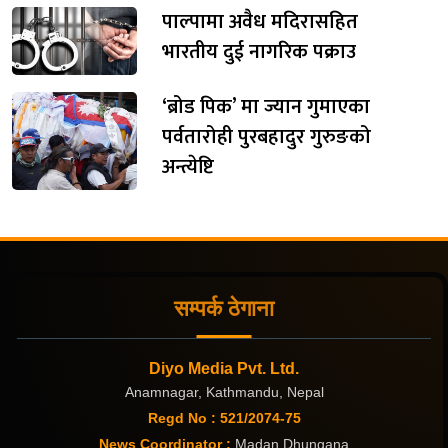
पाल्पामा अवैध मदिरासहित
भारतीय दुई नागरिक पक्राउ
‘ब्रोड पिक’ मा ज्यान गुमाएका
पर्वतारोही पुरबहादुर गुरुङको
अन्त्येष्टि
सम्पर्क ठेगाना
Diyo Media Pvt. Ltd.
Anamnagar, Kathmandu, Nepal
Regd No : 521/2074-75
News Coordinator :
Madan Dhungana