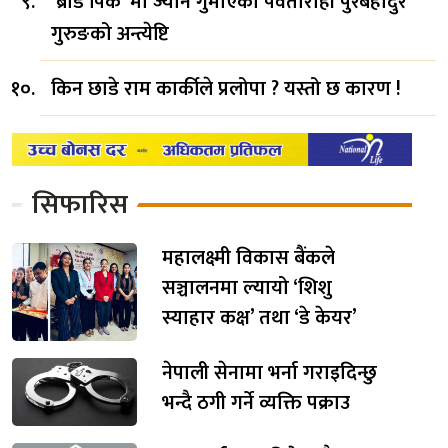
‘ब्रोड पिक’ मा ज्यान गुमाएका पर्वतारोही पुरबहादुर
गुरुङको अन्त्येष्टि
किन छाडे राम कार्कीले प्रलोपा ? यस्तो छ कारण !
सिफारिस
महालक्ष्मी विकास बैंकले
सञ्चालनमा ल्यायो ‘शिशु
स्याहार कक्ष’ तथा ‘डे केयर’
नेपाली सेनामा भर्ना गराइदिन्छु
भन्दै ठगी गर्ने व्यक्ति पक्राउ