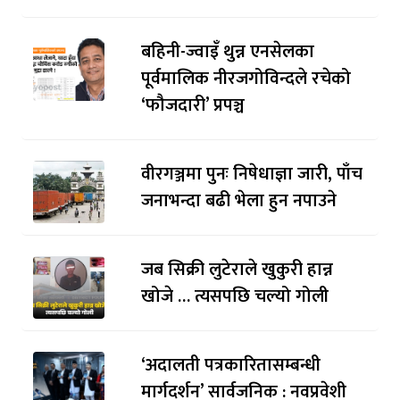
बहिनी-ज्वाइँ थुन्न एनसेलका
पूर्वमालिक नीरजगोविन्दले रचेको
‘फौजदारी’ प्रपञ्च
वीरगञ्जमा पुनः निषेधाज्ञा जारी, पाँच
जनाभन्दा बढी भेला हुन नपाउने
जब सिक्री लुटेराले खुकुरी हान्न
खोजे … त्यसपछि चल्यो गोली
‘अदालती पत्रकारितासम्बन्धी
मार्गदर्शन’ सार्वजनिक : नवप्रवेशी