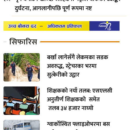
दुर्घटना, आगलागीपछि पूर्ण रूपमा नष्ट
सिफारिस
बर्खा लागेसँगै लेकमका सडक
अवरुद्ध, स्ट्रेचरका भरमा
सुत्केरीको उद्वार
शिक्षकको नयाँ तलब: एसएलसी
अनुत्तीर्ण शिक्षकको समेत
तलब ३४ हजार नाघ्यो
ग्वार्कोस्थित फ्लाइओभरमा बस