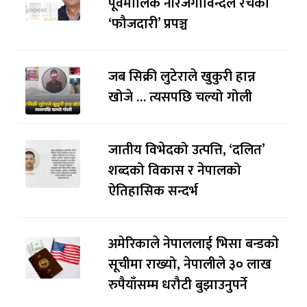
पूर्वमालिक नीरजगोविन्दले रचेको
‘फौजदारी’ प्रपञ्च
जब सिक्री लुटेराले खुकुरी हान्न
खोजे … त्यसपछि चल्यो गोली
जातीय विभेदको उत्पत्ति, ‘दलित’
शब्दको विकास र नेपालको
ऐतिहासिक सन्दर्भ
अमेरिकाले नेपाललाई भिसा बन्डकाे
सूचीमा राख्यो, नेपालीले ३० लाख
रुपैयाँसम्म धरौटी बुझाउनुपर्ने