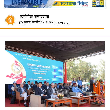
दियोपोस्ट संवाददाता
| १८:१२:२४
बुधबार, कार्तिक १४, २०७५