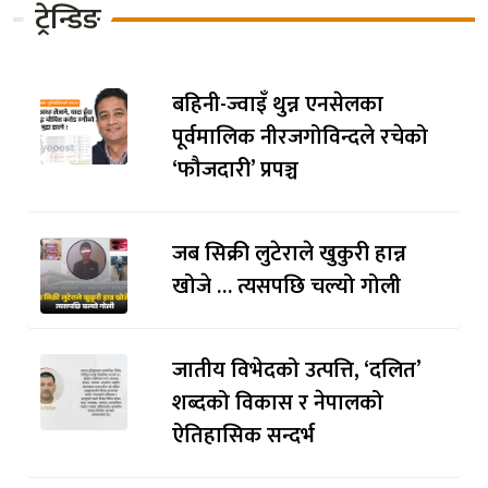
ट्रेन्डिङ
बहिनी-ज्वाइँ थुन्न एनसेलका
पूर्वमालिक नीरजगोविन्दले रचेको
‘फौजदारी’ प्रपञ्च
जब सिक्री लुटेराले खुकुरी हान्न
खोजे … त्यसपछि चल्यो गोली
जातीय विभेदको उत्पत्ति, ‘दलित’
शब्दको विकास र नेपालको
ऐतिहासिक सन्दर्भ