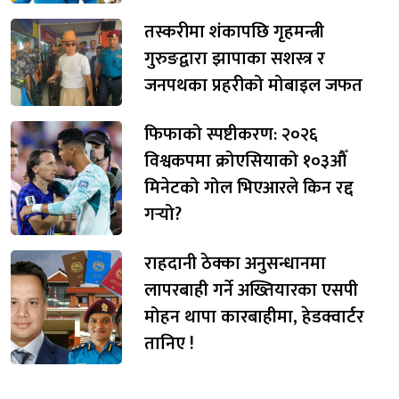
तस्करीमा शंकापछि गृहमन्त्री
गुरुङद्वारा झापाका सशस्त्र र
जनपथका प्रहरीको मोबाइल जफत
फिफाको स्पष्टीकरण: २०२६
विश्वकपमा क्रोएसियाको १०३औँ
मिनेटको गोल भिएआरले किन रद्द
गर्‍यो?
राहदानी ठेक्का अनुसन्धानमा
लापरबाही गर्ने अख्तियारका एसपी
मोहन थापा कारबाहीमा, हेडक्वार्टर
तानिए !