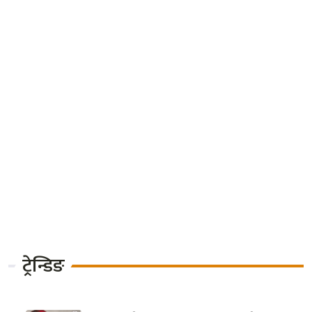
*अन्तरङ्ग साप्ताहिकका सम्पादक
नवराज पहाडीसँग वार्ता : ‘प्रेस
काउन्सिलमा पनि घुस चल्दो रहेछ’
दियोपोस्टबारे पत्रकार महासंघले
भन्यो,‘प्रेस काउन्सिलले प्रेस
स्वतन्त्रताको घाँटी निमोठ्यो’
प्रेस काउन्सिल अध्यक्ष बस्नेतको
समाचार सेयर गरेको भन्दै
दियोपोस्टलाई २४ घण्टे पुर्जी !
ट्रेन्डिङ