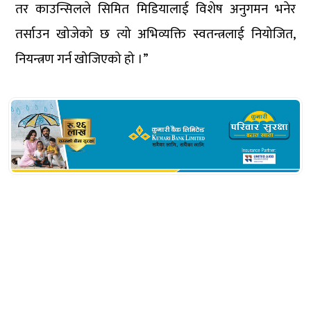
तर काउन्सिलले सिमित मिडियालाई विशेष अनुगमन भनेर
तर्साउन खोजेको छ त्यो अभिव्यक्ति स्वतन्त्रलाई नियोजित,
नियन्त्रण गर्न खोजिएको हो ।”
सम्बन्धित खबर
सरकारको दोहोरो चरित्रः संसदमा
दलितसंग आम माफीको नाटक, नीति