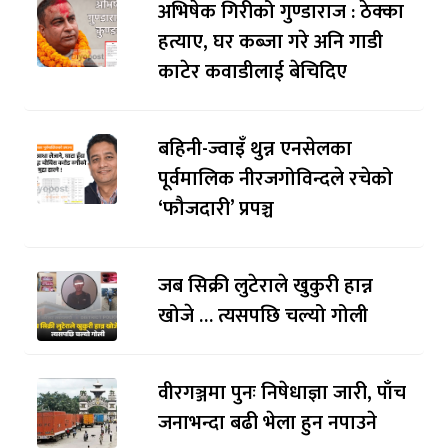
अभिषेक गिरीको गुण्डाराज : ठेक्का
हत्याए, घर कब्जा गरे अनि गाडी
काटेर कवाडीलाई बेचिदिए
बहिनी-ज्वाइँ थुन्न एनसेलका
पूर्वमालिक नीरजगोविन्दले रचेको
‘फौजदारी’ प्रपञ्च
जब सिक्री लुटेराले खुकुरी हान्न
खोजे … त्यसपछि चल्यो गोली
वीरगञ्जमा पुनः निषेधाज्ञा जारी, पाँच
जनाभन्दा बढी भेला हुन नपाउने