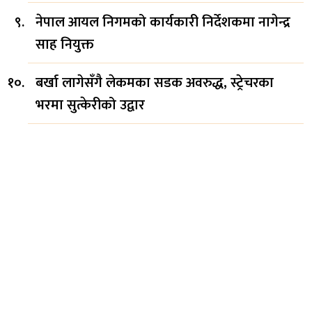
नेपाल आयल निगमको कार्यकारी निर्देशकमा नागेन्द्र
साह नियुक्त
बर्खा लागेसँगै लेकमका सडक अवरुद्ध, स्ट्रेचरका
भरमा सुत्केरीको उद्वार
सिफारिस
इन्भेस्टमेन्ट बैंकका
सञ्चालकहरूलाई तत्काल पक्राउ
नगर्न सर्वोच्चको अल्पकालीन
अन्तरिम आदेश