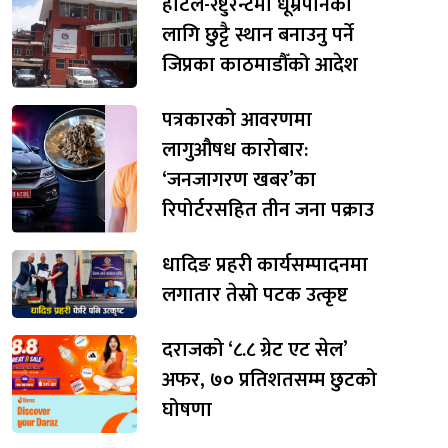
होटल-रेष्टुरेन्टमा धूम्रपानका
लागि छुट्टै स्थान बनाउनु पर्ने
जिप्रका काठमाडौँको आदेश
पत्रकारको आवरणमा
लागुऔषध कारोबार:
‘जनजागरण खबर’का
रिपोर्टरसहित तीन जना पक्राउ
धादिङ प्रहरी कार्यसम्पादनमा
लगातार तेस्रो पटक उत्कृष्ट
दराजको ‘८.८ ग्रेट एट सेल’
अफर, ७० प्रतिशतसम्म छुटको
घोषणा