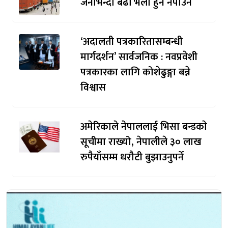
जनाभन्दा बढी भेला हुन नपाउने
‘अदालती पत्रकारितासम्बन्धी
मार्गदर्शन’ सार्वजनिक : नवप्रवेशी
पत्रकारका लागि कोशेढुङ्गा बन्ने
विश्वास
अमेरिकाले नेपाललाई भिसा बन्डकाे
सूचीमा राख्यो, नेपालीले ३० लाख
रुपैयाँसम्म धरौटी बुझाउनुपर्ने