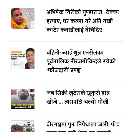
अभिषेक गिरीको गुण्डाराज : ठेक्का
हत्याए, घर कब्जा गरे अनि गाडी
काटेर कवाडीलाई बेचिदिए
बहिनी-ज्वाइँ थुन्न एनसेलका
पूर्वमालिक नीरजगोविन्दले रचेको
‘फौजदारी’ प्रपञ्च
जब सिक्री लुटेराले खुकुरी हान्न
खोजे … त्यसपछि चल्यो गोली
वीरगञ्जमा पुनः निषेधाज्ञा जारी, पाँच