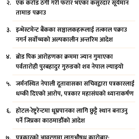
एक करोड ठगी गरी फरार भएका कसुरदार सूर्यमान
तामाङ पक्राउ
इन्भेस्टमेन्ट बैंकका सञ्चालकहरूलाई तत्काल पक्राउ
नगर्न सर्वोच्चको अल्पकालीन अन्तरिम आदेश
ब्रोड पिक आरोहणका क्रममा ज्यान गुमाएका
पर्वतारोही पुरबहादुर गुरुङको शव नेपाल ल्याइयो
जर्मनस्थित नेपाली दूतावासका सचिवद्वारा पत्रकारलाई
धम्की दिएको आरोप, पत्रकार महासंघको ध्यानाकर्षण
होटल-रेष्टुरेन्टमा धूम्रपानका लागि छुट्टै स्थान बनाउनु
पर्ने जिप्रका काठमाडौँको आदेश
पत्रकारको आवरणमा लागुऔषध कारोबार: