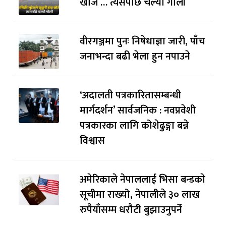
खोजे … त्यसपछि चल्यो गोली
वीरगञ्जमा पुनः निषेधाज्ञा जारी, पाँच
जनाभन्दा बढी भेला हुन नपाउने
‘अदालती पत्रकारितासम्बन्धी
मार्गदर्शन’ सार्वजनिक : नवप्रवेशी
पत्रकारका लागि कोशेढुङ्गा बन्ने
विश्वास
अमेरिकाले नेपाललाई भिसा बन्डकाे
सूचीमा राख्यो, नेपालीले ३० लाख
रुपैयाँसम्म धरौटी बुझाउनुपर्ने