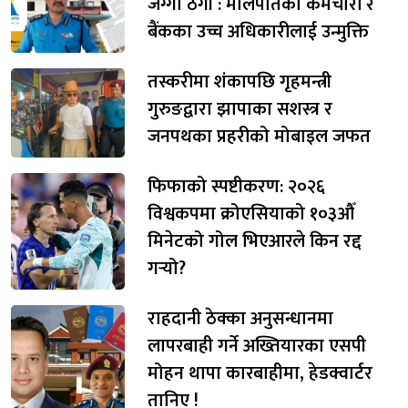
जग्गा ठगी : मालपोतका कर्मचारी र
बैंकका उच्च अधिकारीलाई उन्मुक्ति
तस्करीमा शंकापछि गृहमन्त्री
गुरुङद्वारा झापाका सशस्त्र र
जनपथका प्रहरीको मोबाइल जफत
फिफाको स्पष्टीकरण: २०२६
विश्वकपमा क्रोएसियाको १०३औँ
मिनेटको गोल भिएआरले किन रद्द
गर्‍यो?
राहदानी ठेक्का अनुसन्धानमा
लापरबाही गर्ने अख्तियारका एसपी
मोहन थापा कारबाहीमा, हेडक्वार्टर
तानिए !