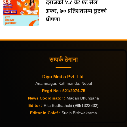
दराजको ‘८.८ ग्रेट एट सेल’
अफर, ७० प्रतिशतसम्म छुटको
घोषणा
सम्पर्क ठेगाना
Diyo Media Pvt. Ltd.
Anamnagar, Kathmandu, Nepal
Regd No : 521/2074-75
News Coordinator :
Madan Dhungana
Editor :
Rita Budhathoki
(9851322832)
Editor in Chief :
Sudip Bishwakarma