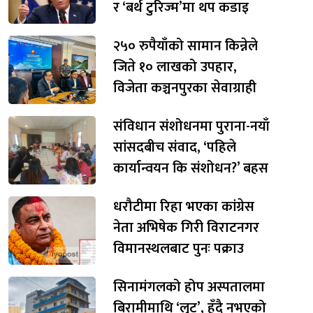
र ‘बर्थ टुरिज्म’मा थप कडाइ
२५० रुपैयाँको सामान किन्नेले
जिते १० लाखको उपहार,
विजेता कञ्चनपुरका सेवाग्राही
संविधान संशोधनमा पुराना-नयाँ
सांसदबीच संवाद, ‘पहिले
कार्यान्वयन कि संशोधन?’ बहस
धरौटीमा रिहा भएका कांग्रेस
नेता अभिषेक गिरी विराटनगर
विमानस्थलबाट पुनः पक्राउ
सिनामंगलको होप अस्पतालमा
बिरामीमाथि ‘लुट’, हुँदै नभएको