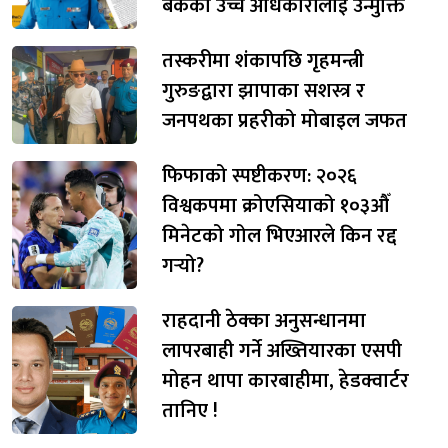
बैंकका उच्च अधिकारीलाई उन्मुक्ति
तस्करीमा शंकापछि गृहमन्त्री
गुरुङद्वारा झापाका सशस्त्र र
जनपथका प्रहरीको मोबाइल जफत
फिफाको स्पष्टीकरण: २०२६
विश्वकपमा क्रोएसियाको १०३औँ
मिनेटको गोल भिएआरले किन रद्द
गर्‍यो?
राहदानी ठेक्का अनुसन्धानमा
लापरबाही गर्ने अख्तियारका एसपी
मोहन थापा कारबाहीमा, हेडक्वार्टर
तानिए !