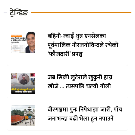
ट्रेन्डिङ
बहिनी-ज्वाइँ थुन्न एनसेलका
पूर्वमालिक नीरजगोविन्दले रचेको
‘फौजदारी’ प्रपञ्च
जब सिक्री लुटेराले खुकुरी हान्न
खोजे … त्यसपछि चल्यो गोली
वीरगञ्जमा पुनः निषेधाज्ञा जारी, पाँच
जनाभन्दा बढी भेला हुन नपाउने