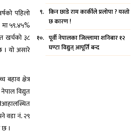
किन छाडे राम कार्कीले प्रलोपा ? यस्तो
वर्षको पहिलो
छ कारण !
ना) मा ५९.४५%
गत खर्चको ३८
पूर्वी नेपालका जिल्लामा शनिबार १२
घण्टा विद्युत् आपूर्ति बन्द
छ । यो असारे
बहाव क्षेत्र
ेपाल विद्युत
ामेआहालस्थित
े वडा नं. २९
ो छ ।