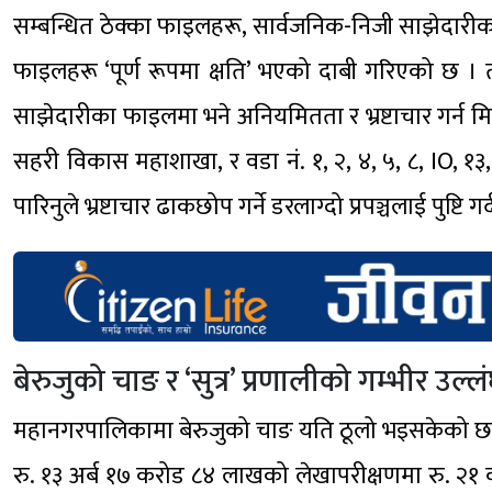
सम्बन्धित ठेक्का फाइलहरू, सार्वजनिक-निजी साझेदारीक
फाइलहरू ‘पूर्ण रूपमा क्षति’ भएको दाबी गरिएको छ 
साझेदारीका फाइलमा भने अनियमितता र भ्रष्टाचार गर्न मि
सहरी विकास महाशाखा, र वडा नं. १, २, ४, ५, ८, IO, १३
पारिनुले भ्रष्टाचार ढाकछोप गर्ने डरलाग्दो प्रपञ्चलाई पुष्टि गर
बेरुजुको चाङ र ‘सुत्र’ प्रणालीको गम्भीर उल्ल
महानगरपालिकामा बेरुजुको चाङ यति ठूलो भइसकेको छ कि
रु. १३ अर्ब १७ करोड ८४ लाखको लेखापरीक्षणमा रु. २१ क