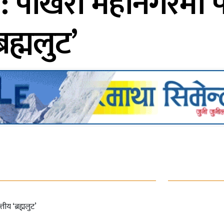
: पोखरा महानगरमा फ
रह्मलुट’