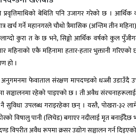
ो प्रवृत्तिमाथिको बेथिति पनि उजागर गरेको छ । आर्थिक 
ात्र खर्च गर्ने महानगरले चौथो त्रैमासिक (अन्तिम तीन महि
ग्दो कुरा त के छ भने, सिङ्गो आर्थिक वर्षको कुल पुँजी
सार महिनाको एकै महिनामा हतार-हतार भुक्तानी गरिएको 
ाण हो ।
ुगमनमा फेवाताल संरक्षण मापदण्डको धज्जी उडाउँदै उच्च 
ूपमा सञ्चालनमा रहेको पाइएको छ । ती अवैध संरचनाहरूलाई न
 नै सुविधा उपलब्ध गराइरहेका छन् । यस्तै, पोखरा-३२ ल
ोरको विषालु पानी (लिचेड) बगाएर नदीलाई मृत बनाइँदैछ भन
पदण्ड विपरीत अवैध रूपमा क्रसर उद्योग सञ्चालन गर्न दिइएक