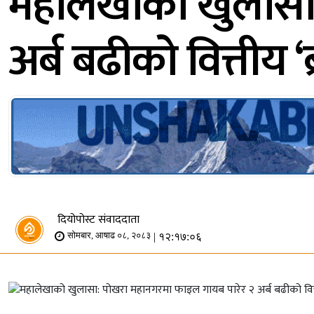
महालेखाको खुलासा
अर्ब बढीको वित्तीय ‘ब्
दियोपोस्ट संवाददाता
| १२:१७:०६
सोमबार, आषाढ ०८, २०८३