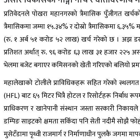
प्रतिवेदनले पोखरा महानगरको त्रैमासिक पुँजीगत खर्चक
त्रैमासिकमा जम्मा १५.३४% र दोस्रो त्रैमासिकमा ६.३५% म
(रु. १ अर्ब ५१ करोड ५२ लाख) खर्च गरेको छ । अझ डरला
प्रतिशत अर्थात् रु. ९६ करोड ६३ लाख ३१ हजार २२५ अ
भेलमा बजेट बगाएर कमिसनको खेती गरिएको बलियो प्रम
महालेखाको टोलीले प्राविधिकहरू सहित गरेको स्थलगत अन
(HFL) बाट ६५ मिटर भित्रै होटल र रिसोर्टहरू निर्बाध र
प्राधिकरण र खानेपानी संस्थान जस्ता सरकारी निकायले
डम्पिङ साइटको क्षमता सकिँदा पनि सेती नदीमै सोझै फोह
मुसेटँडामा पृथ्वी राजमार्ग र निर्माणाधीन पुलकै जगमा मा