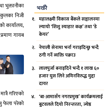
ा भुक्तानीका
भर्खरै
ुकुलका निजी
महालक्ष्मी विकास बैंकले सञ्चालनमा
ाको कार्यालय,
ल्यायो ‘शिशु स्याहार कक्ष’ तथा ‘डे
केयर’
 प्रमाण गायब
नेपाली सेनामा भर्ना गराइदिन्छु भन्दै
ठगी गर्ने व्यक्ति पक्राउ
लालपुर्जा बनाइदिने भन्दै १ लाख ६०
हजार घुस लिने अमिनविरुद्ध मुद्दा
दायर
ात्रै गरिएको
‘बा-आमासँग नगरप्रमुख’ कार्यक्रमलाई
ु फेला परेको
बुटवलले दियो निरन्तरता, ज्येष्ठ