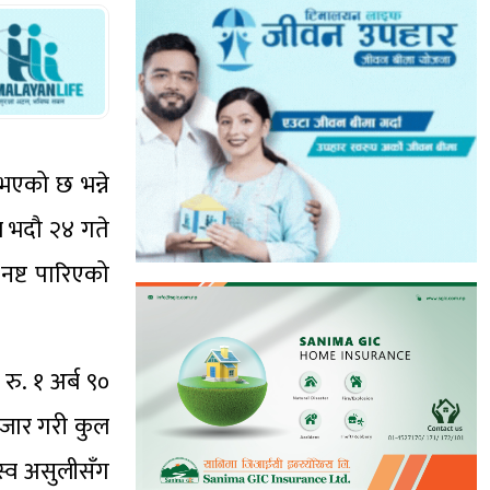
भएको छ भन्ने
ल भदौ २४ गते
नष्ट पारिएको
ु. १ अर्ब ९०
हजार गरी कुल
स्व असुलीसँग