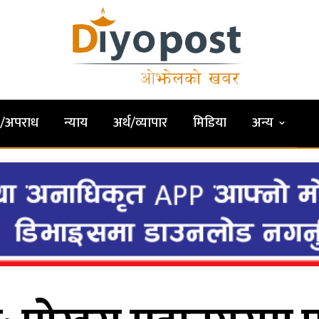
षा/अपराध
न्याय
अर्थ/व्यापार
मिडिया
अन्य