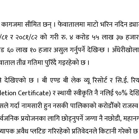
 कागजमा सीमित छन् । फेवातालमा माटो भरिन नदिन ड्या
२०८०/८१ र २०८१/८२ को गरी रु. ४ करोड ५५ लाख ३७ हजार
 ६० लाख १० हजार असुल गर्नुपर्ने देखिन्छ । अँधेरीखोल
ाताल तीव्र गतिमा पुरिँदै गइरहेको छ ।
ि देखिएको छ । बी एण्ड बी लेक व्यू रिसोर्ट र सि.ई. रिय
mpletion Certificate) र स्थायी स्वीकृति नै नलिई ९०% दे
 यसले गर्दा नामसारी हुन नसकी पालिकाको करोडौँको राजस
र्वजनिक प्रयोजनका लागि छोड्नुपर्ने जग्गा नै नछोडी, महा
यापक अवैध प्लटिङ गरिरहेको प्रतिवेदनले किटानी गरेको छ