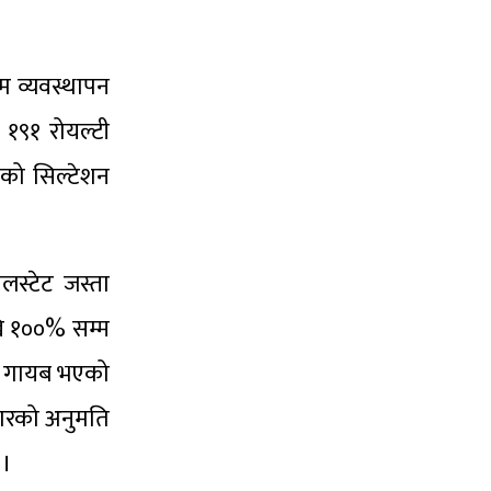
म व्यवस्थापन
 १९१ रोयल्टी
ाको सिल्टेशन
लस्टेट जस्ता
खि १००% सम्म
्व गायब भएको
नगरको अनुमति
 ।