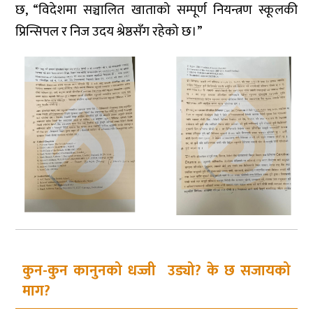
छ, “विदेशमा सञ्चालित खाताको सम्पूर्ण नियन्त्रण स्कूलकी
प्रिन्सिपल र निज उदय श्रेष्ठसँग रहेको छ।”
कुन-कुन कानुनको धज्जी उड्यो? के छ सजायको
माग?