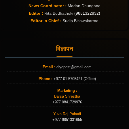
News Coordinator :
Madan Dhungana
Editor :
Rita Budhathoki
(9851322832)
Editor in Chief :
Sudip Bishwakarma
विज्ञापन
Email :
diyopost@gmail.com
Phone :
+977 01 5705421 (Office)
Marketing :
Barsa Shrestha
+977 9841729976
Yuva Raj Pahadi
+977 9851331655