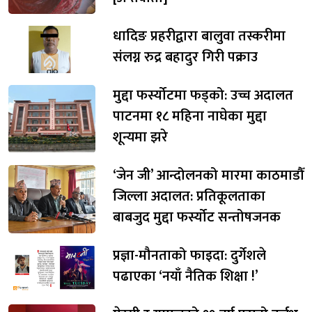
धादिङ प्रहरीद्वारा बालुवा तस्करीमा
संलग्न रुद्र बहादुर गिरी पक्राउ
मुद्दा फर्स्योटमा फड्को: उच्च अदालत
पाटनमा १८ महिना नाघेका मुद्दा
शून्यमा झरे
‘जेन जी’ आन्दोलनको मारमा काठमाडौँ
जिल्ला अदालत: प्रतिकूलताका
बाबजुद मुद्दा फर्स्योट सन्तोषजनक
प्रज्ञा-मौनताको फाइदा: दुर्गेशले
पढाएका ‘नयाँ नैतिक शिक्षा !’