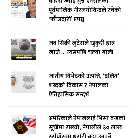
बहिनी-ज्वाइँ थुन्न एनसेलका
पूर्वमालिक नीरजगोविन्दले रचेको
‘फौजदारी’ प्रपञ्च
जब सिक्री लुटेराले खुकुरी हान्न
खोजे … त्यसपछि चल्यो गोली
जातीय विभेदको उत्पत्ति, ‘दलित’
शब्दको विकास र नेपालको
ऐतिहासिक सन्दर्भ
अमेरिकाले नेपाललाई भिसा बन्डकाे
सूचीमा राख्यो, नेपालीले ३० लाख
रुपैयाँसम्म धरौटी बुझाउनुपर्ने