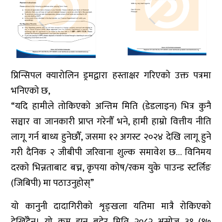
प्रिन्सिपल क्यारोलिन ड्रमद्वारा हस्ताक्षर गरिएको उक्त पत्रमा
भनिएको छ,
“यदि हामीले तोकिएको अन्तिम मिति (डेडलाइन) भित्र कुनै
सञ्चार वा जानकारी प्राप्त गरेनौँ भने, हामी हाम्रो वित्तीय नीति
लागू गर्न बाध्य हुनेछौँ, जसमा १२ अगस्ट २०२४ देखि लागू हुने
गरी दैनिक २ जीबीपी जरिवाना शुल्क समावेश छ… विनिमय
दरको भिन्नताबाट बच्न, कृपया कोष/रकम युके पाउन्ड स्टर्लिङ
(जिबिपी) मा पठाउनुहोस्”
यो कानुनी दादागिरीको शृङ्खला यतिमा मात्रै रोकिएको
देखिँदैन। यो क्रम झन् बढेर मिति २०८२ असोज ३१ (१७