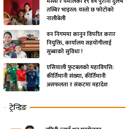
मेस्सी र यमालको १९ वर्ष पुरानो दुर्लभ
तस्बिर भाइरल: यस्तो छ फोटोको
नालीबेली
वन निगममा कानुन विपरीत करार
नियुक्ति, कार्यालय सहयोगीलाई
सुब्बाको सुविधा !
एसियाली फुटबलको महाविपत्ति:
कीर्तिमानी संख्या, कीर्तिमानी
असफलता र संकटमा महादेश
ट्रेन्डिङ