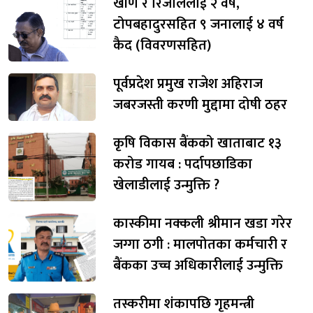
खाँण र रिजाललाई २ वर्ष,
टोपबहादुरसहित ९ जनालाई ४ वर्ष
कैद (विवरणसहित)
पूर्वप्रदेश प्रमुख राजेश अहिराज
जबरजस्ती करणी मुद्दामा दोषी ठहर
कृषि विकास बैंकको खाताबाट १३
करोड गायब : पर्दापछाडिका
खेलाडीलाई उन्मुक्ति ?
कास्कीमा नक्कली श्रीमान खडा गरेर
जग्गा ठगी : मालपोतका कर्मचारी र
बैंकका उच्च अधिकारीलाई उन्मुक्ति
तस्करीमा शंकापछि गृहमन्त्री