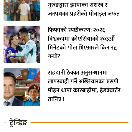
गुरुङद्वारा झापाका सशस्त्र र
जनपथका प्रहरीको मोबाइल जफत
फिफाको स्पष्टीकरण: २०२६
विश्वकपमा क्रोएसियाको १०३औँ
मिनेटको गोल भिएआरले किन रद्द
गर्‍यो?
राहदानी ठेक्का अनुसन्धानमा
लापरबाही गर्ने अख्तियारका एसपी
मोहन थापा कारबाहीमा, हेडक्वार्टर
तानिए !
ट्रेन्डिङ