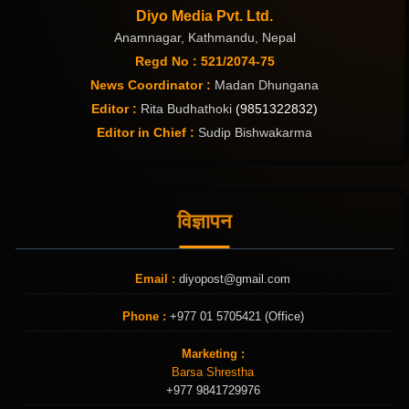
Diyo Media Pvt. Ltd.
Anamnagar, Kathmandu, Nepal
Regd No : 521/2074-75
News Coordinator :
Madan Dhungana
Editor :
Rita Budhathoki
(9851322832)
Editor in Chief :
Sudip Bishwakarma
विज्ञापन
Email :
diyopost@gmail.com
Phone :
+977 01 5705421 (Office)
Marketing :
Barsa Shrestha
+977 9841729976