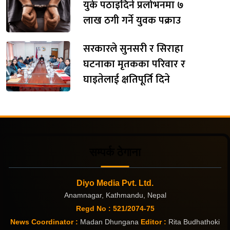
युके पठाइदिने प्रलोभनमा ७
लाख ठगी गर्ने युवक पक्राउ
सरकारले सुनसरी र सिराहा
घटनाका मृतकका परिवार र
घाइतेलाई क्षतिपूर्ति दिने
सम्पर्क ठेगाना
Diyo Media Pvt. Ltd.
Anamnagar, Kathmandu, Nepal
Regd No : 521/2074-75
News Coordinator :
Madan Dhungana
Editor :
Rita Budhathoki