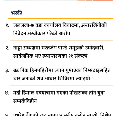
भर्खरै
जलजला-७ वडा कार्यालय विवादमा, अन्तरलिंगीको
निवेदन अस्वीकार गरेको आरोप
नाट्टा अध्यक्षमा भरतजंग पाण्डे समूहको उम्मेदवारी,
सार्वजनिक भए रूपान्तरणका ११ संकल्प
ब्रड पिक हिमपहिरोमा ज्यान गुमाएका निम्सदाइसहित
चार जनाको शव आधार शिविरमा ल्याइयो
मर्दी हिमाल पदयात्रामा गएका पोखराका तीन युवा
सम्पर्कविहीन
एभरेष्ट बैंकको खुद नाफा ५ अर्ब ६ करोड नाघ्यो, निक्षेप