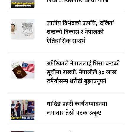
खोजे … त्यसपछि चल्यो गोली
जातीय विभेदको उत्पत्ति, ‘दलित’
शब्दको विकास र नेपालको
ऐतिहासिक सन्दर्भ
अमेरिकाले नेपाललाई भिसा बन्डकाे
सूचीमा राख्यो, नेपालीले ३० लाख
रुपैयाँसम्म धरौटी बुझाउनुपर्ने
धादिङ प्रहरी कार्यसम्पादनमा
लगातार तेस्रो पटक उत्कृष्ट