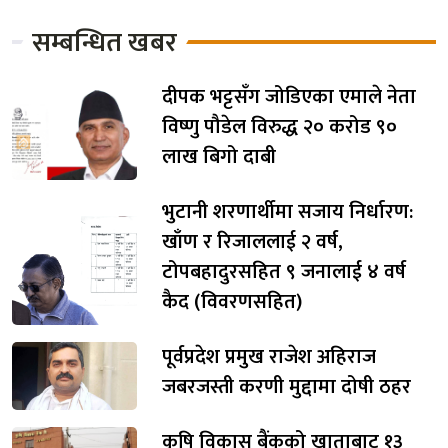
सम्बन्धित खबर
दीपक भट्टसँग जोडिएका एमाले नेता
विष्णु पौडेल विरुद्ध २० करोड ९०
लाख बिगो दाबी
भुटानी शरणार्थीमा सजाय निर्धारण:
खाँण र रिजाललाई २ वर्ष,
टोपबहादुरसहित ९ जनालाई ४ वर्ष
कैद (विवरणसहित)
पूर्वप्रदेश प्रमुख राजेश अहिराज
जबरजस्ती करणी मुद्दामा दोषी ठहर
कृषि विकास बैंकको खाताबाट १३