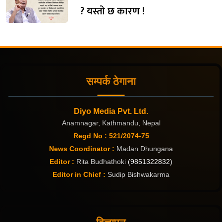
? यस्तो छ कारण !
सम्पर्क ठेगाना
Diyo Media Pvt. Ltd.
Anamnagar, Kathmandu, Nepal
Regd No : 521/2074-75
News Coordinator :
Madan Dhungana
Editor :
Rita Budhathoki
(9851322832)
Editor in Chief :
Sudip Bishwakarma