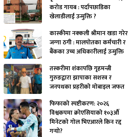
करोड गायब : पर्दापछाडिका
खेलाडीलाई उन्मुक्ति ?
कास्कीमा नक्कली श्रीमान खडा गरेर
जग्गा ठगी : मालपोतका कर्मचारी र
बैंकका उच्च अधिकारीलाई उन्मुक्ति
तस्करीमा शंकापछि गृहमन्त्री
गुरुङद्वारा झापाका सशस्त्र र
जनपथका प्रहरीको मोबाइल जफत
फिफाको स्पष्टीकरण: २०२६
विश्वकपमा क्रोएसियाको १०३औँ
मिनेटको गोल भिएआरले किन रद्द
गर्‍यो?