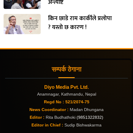
अन्त्येष्टि
किन छाडे राम कार्कीले प्रलोपा
? यस्तो छ कारण !
सम्पर्क ठेगाना
Diyo Media Pvt. Ltd.
Anamnagar, Kathmandu, Nepal
Regd No : 521/2074-75
News Coordinator :
Madan Dhungana
Editor :
Rita Budhathoki
(9851322832)
Editor in Chief :
Sudip Bishwakarma