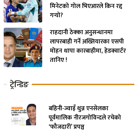
मिनेटको गोल भिएआरले किन रद्द
गर्‍यो?
राहदानी ठेक्का अनुसन्धानमा
लापरबाही गर्ने अख्तियारका एसपी
मोहन थापा कारबाहीमा, हेडक्वार्टर
तानिए !
ट्रेन्डिङ
बहिनी-ज्वाइँ थुन्न एनसेलका
पूर्वमालिक नीरजगोविन्दले रचेको
‘फौजदारी’ प्रपञ्च