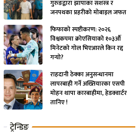
गुरुङद्वारा झापाका सशस्त्र र
जनपथका प्रहरीको मोबाइल जफत
फिफाको स्पष्टीकरण: २०२६
विश्वकपमा क्रोएसियाको १०३औँ
मिनेटको गोल भिएआरले किन रद्द
गर्‍यो?
राहदानी ठेक्का अनुसन्धानमा
लापरबाही गर्ने अख्तियारका एसपी
मोहन थापा कारबाहीमा, हेडक्वार्टर
तानिए !
ट्रेन्डिङ