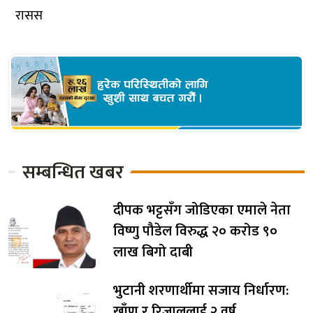
रासस
सम्बन्धित खबर
दीपक भट्टसँग जोडिएका एमाले नेता
विष्णु पौडेल विरुद्ध २० करोड ९०
लाख बिगो दाबी
भुटानी शरणार्थीमा सजाय निर्धारण:
खाँण र रिजाललाई २ वर्ष,