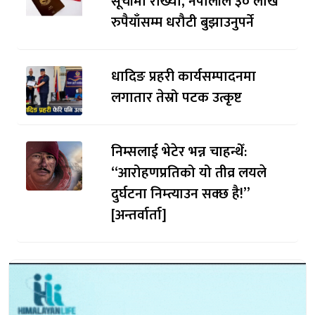
सूचीमा राख्यो, नेपालीले ३० लाख
रुपैयाँसम्म धरौटी बुझाउनुपर्ने
धादिङ प्रहरी कार्यसम्पादनमा
लगातार तेस्रो पटक उत्कृष्ट
निम्सलाई भेटेर भन्न चाहन्थेँ:
“आरोहणप्रतिको यो तीव्र लयले
दुर्घटना निम्त्याउन सक्छ है!”
[अन्तर्वार्ता]