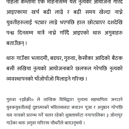
पहिला कम्तीमा एक महिनासम्म यस नृत्यको आयोजना गरिँदै
आइएकामा खर्च बढी लाग्ने र बढी समय खेल्दा नाच्ने
युवतीहरुलाई पट्यार लाग्ने भएपछि हाल छोट्याएर दशदेखि
पन्ध्र दिनसम्म मात्रै नाच्ने गरिँदै आइएको थारु अगुवाहरु
बताउँछन् ।
थारु गाउँका भलादमी, बडघर, गुरुवा, केसौका आदिको बैठक
बसी सखिया नृत्यको आयोजनाबारे छलफल गरेपछि नृत्यको
व्यवस्थापनको चाँजोपाँजो मिलाइने गरिन्छ ।
गुरुवा ९झाँक्री० ले तान्त्रिक विधिद्वारा नृत्यमा सहभागिता जनाउने
युवकयुवतीलाई दुष्टात्माको भवितव्यवाट बचाउन पूजा र अनुष्ठान गरेपछि
यस नाचको प्रारम्भ गर्ने चलन रहेको शुक्लाफाँटा नगरपालिका ३ जोनापुर
गाउँका थारु अगुवा मनिराम चौधरीले बताउनुभयो ।