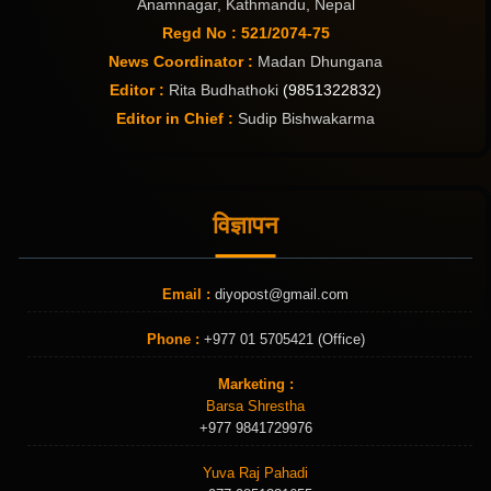
Anamnagar, Kathmandu, Nepal
Regd No : 521/2074-75
News Coordinator :
Madan Dhungana
Editor :
Rita Budhathoki
(9851322832)
Editor in Chief :
Sudip Bishwakarma
विज्ञापन
Email :
diyopost@gmail.com
Phone :
+977 01 5705421 (Office)
Marketing :
Barsa Shrestha
+977 9841729976
Yuva Raj Pahadi