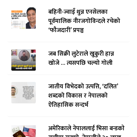
बहिनी-ज्वाइँ थुन्न एनसेलका
पूर्वमालिक नीरजगोविन्दले रचेको
‘फौजदारी’ प्रपञ्च
जब सिक्री लुटेराले खुकुरी हान्न
खोजे … त्यसपछि चल्यो गोली
जातीय विभेदको उत्पत्ति, ‘दलित’
शब्दको विकास र नेपालको
ऐतिहासिक सन्दर्भ
अमेरिकाले नेपाललाई भिसा बन्डकाे