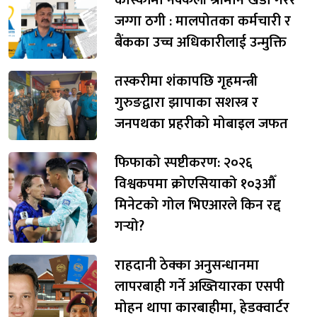
जग्गा ठगी : मालपोतका कर्मचारी र
बैंकका उच्च अधिकारीलाई उन्मुक्ति
तस्करीमा शंकापछि गृहमन्त्री
गुरुङद्वारा झापाका सशस्त्र र
जनपथका प्रहरीको मोबाइल जफत
फिफाको स्पष्टीकरण: २०२६
विश्वकपमा क्रोएसियाको १०३औँ
मिनेटको गोल भिएआरले किन रद्द
गर्‍यो?
राहदानी ठेक्का अनुसन्धानमा
लापरबाही गर्ने अख्तियारका एसपी
मोहन थापा कारबाहीमा, हेडक्वार्टर