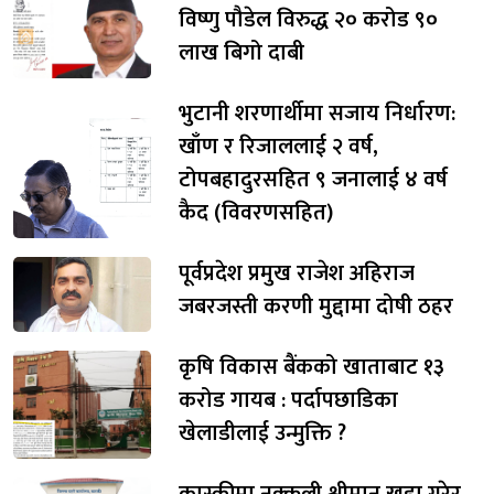
विष्णु पौडेल विरुद्ध २० करोड ९०
लाख बिगो दाबी
भुटानी शरणार्थीमा सजाय निर्धारण:
खाँण र रिजाललाई २ वर्ष,
टोपबहादुरसहित ९ जनालाई ४ वर्ष
कैद (विवरणसहित)
पूर्वप्रदेश प्रमुख राजेश अहिराज
जबरजस्ती करणी मुद्दामा दोषी ठहर
कृषि विकास बैंकको खाताबाट १३
करोड गायब : पर्दापछाडिका
खेलाडीलाई उन्मुक्ति ?
कास्कीमा नक्कली श्रीमान खडा गरेर