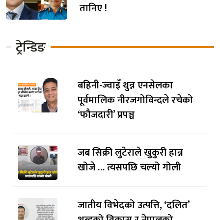
तानिए !
ट्रेन्डिङ
बहिनी-ज्वाइँ थुन्न एनसेलका
पूर्वमालिक नीरजगोविन्दले रचेको
‘फौजदारी’ प्रपञ्च
जब सिक्री लुटेराले खुकुरी हान्न
खोजे … त्यसपछि चल्यो गोली
जातीय विभेदको उत्पत्ति, ‘दलित’
शब्दको विकास र नेपालको