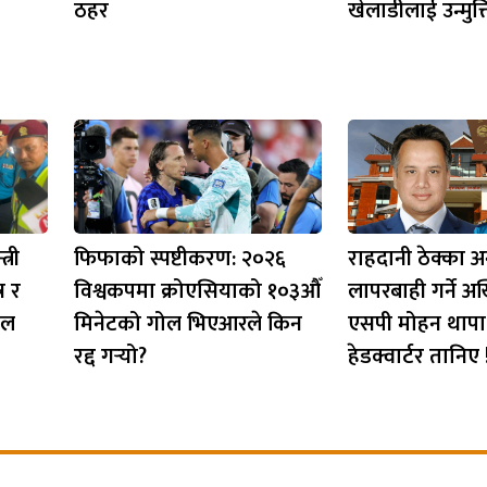
ठहर
खेलाडीलाई उन्मुक्
्री
फिफाको स्पष्टीकरण: २०२६
राहदानी ठेक्का अ
र र
विश्वकपमा क्रोएसियाको १०३औँ
लापरबाही गर्ने अ
इल
मिनेटको गोल भिएआरले किन
एसपी मोहन थापा
रद्द गर्‍यो?
हेडक्वार्टर तानिए 