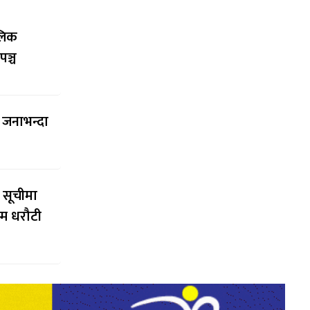
ालिक
पञ्च
च जनाभन्दा
 सूचीमा
्म धरौटी