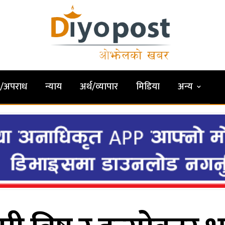
षा/अपराध
न्याय
अर्थ/व्यापार
मिडिया
अन्य