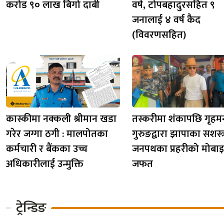
करोड ९० लाख बिगो दाबी
वर्ष, टोपबहादुरसहित ९
जनालाई ४ वर्ष कैद
(विवरणसहित)
कास्कीमा नक्कली श्रीमान खडा
तस्करीमा शंकापछि गृहमन्त
गरेर जग्गा ठगी : मालपोतका
गुरुङद्वारा झापाका सशस्त्
कर्मचारी र बैंकका उच्च
जनपथका प्रहरीको मोबा
अधिकारीलाई उन्मुक्ति
जफत
ट्रेन्डिङ