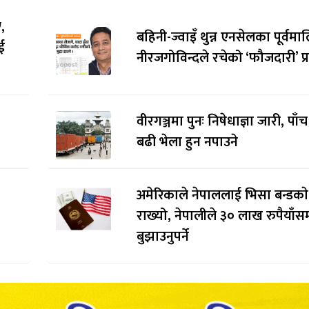
,
बहिनी-ज्वाइँ थुन्न एनसेलका पूर्वम
ई
नीरजगोविन्दले रचेको ‘फौजदारी’ प्र
वीरगञ्जमा पुनः निषेधाज्ञा जारी, पाँ
बढी भेला हुन नपाउने
अमेरिकाले नेपाललाई भिसा बन्डकाे
राख्यो, नेपालीले ३० लाख रुपैयाँसम
बुझाउनुपर्ने