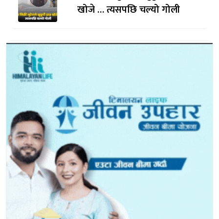
खोजे … त्यसपछि चल्यो गोली